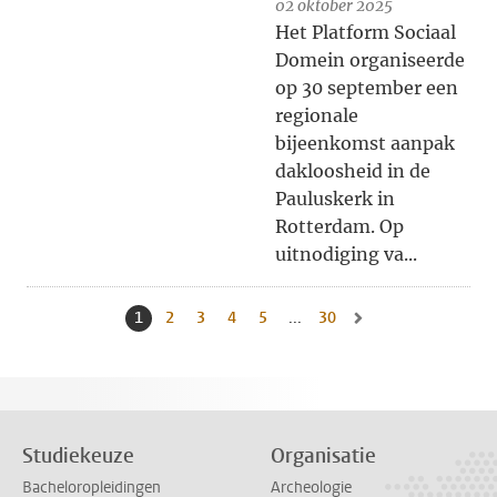
02 oktober 2025
Het Platform Sociaal
Domein organiseerde
op 30 september een
regionale
bijeenkomst aanpak
dakloosheid in de
Pauluskerk in
Rotterdam. Op
uitnodiging va...
1
Huidige pagina, pagina
2
Naar pagina
3
Naar pagina
4
Naar pagina
5
Naar pagina
...
30
Naar laatste pagina, pag
Naar volgende pagina, 
Studiekeuze
Organisatie
Bacheloropleidingen
Archeologie