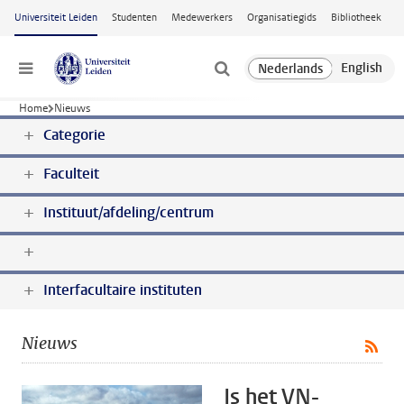
Ga naar hoofdinhoud
Universiteit Leiden
Studenten
Medewerkers
Organisatiegids
Bibliotheek
Menu
Home
Nieuws
Categorie
Faculteit
Instituut/afdeling/centrum
Interfacultaire instituten
Nieuws
Is het VN-