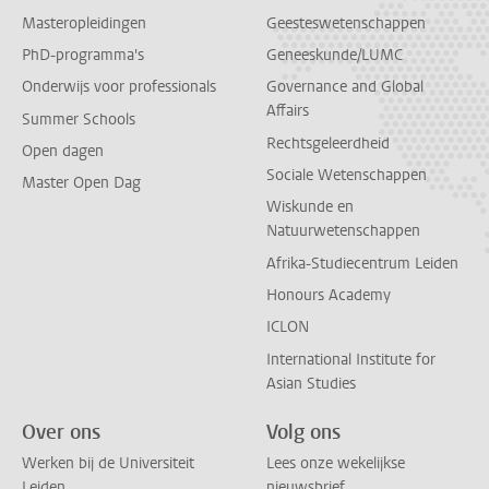
Masteropleidingen
Geesteswetenschappen
PhD-programma's
Geneeskunde/LUMC
Onderwijs voor professionals
Governance and Global
Affairs
Summer Schools
Rechtsgeleerdheid
Open dagen
Sociale Wetenschappen
Master Open Dag
Wiskunde en
Natuurwetenschappen
Afrika-Studiecentrum Leiden
Honours Academy
ICLON
International Institute for
Asian Studies
Over ons
Volg ons
Werken bij de Universiteit
Lees onze wekelijkse
Leiden
nieuwsbrief