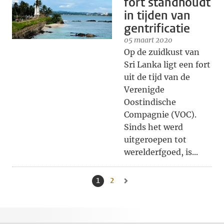
fort standhoudt
in tijden van
gentrificatie
05 maart 2020
Op de zuidkust van
Sri Lanka ligt een fort
uit de tijd van de
Verenigde
Oostindische
Compagnie (VOC).
Sinds het werd
uitgeroepen tot
werelderfgoed, is...
1
Huidige pagina, pagina
2
Naar pagina
Naar volgende pagina, pagina 2