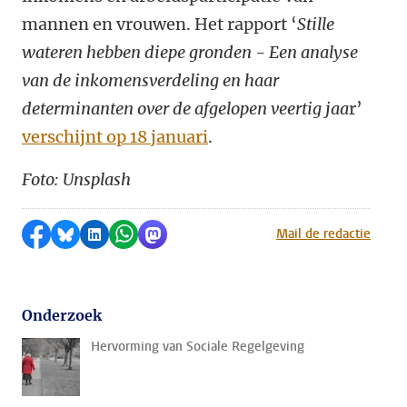
mannen en vrouwen. Het rapport ‘
Stille
wateren hebben diepe gronden - Een analyse
van de inkomensverdeling en haar
determinanten over de afgelopen veertig jaa
r’
verschijnt op 18 januari
.
Foto: Unsplash
Delen op Facebook
Delen via Bluesky
Delen op LinkedIn
Delen via WhatsApp
Delen via Mastodon
Mail de redactie
Onderzoek
Hervorming van Sociale Regelgeving