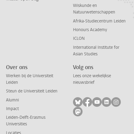
Wiskunde en
Natuurwetenschappen
Afrika-Studiecentrum Leiden
Honours Academy
ICLON
International Institute for
Asian Studies
Over ons
Volg ons
Werken bij de Universiteit
Lees onze wekelijkse
Leiden
nieuwsbrief
Steun de Universiteit Leiden
Alumni
Volg ons op bluesky
Volg ons op facebo
Volg ons op yo
Volg ons op
Volg on
Impact
Volg ons op mastodon
Leiden-Delft-Erasmus
Universities
Locaties