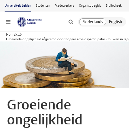
Ga naar hoofdinhoud
Universiteit Leiden
Studenten
Medewerkers
Organisatiegids
Bibliotheek
Menu
Home
...
Groeiende ongelijkheid afgeremd door hogere arbeidsparticipatie vrouwen in l
Groeiende
ongelijkheid