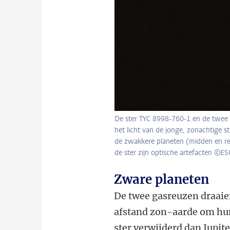
De ster TYC 8998-760-1 en de twee 
het licht van de jonge, zonachtige 
de zwakkere planeten (midden en rec
de ster zijn optische artefacten ©ES
Zware planeten
De twee gasreuzen draaie
afstand zon-aarde om hun
ster verwijderd dan Jupite