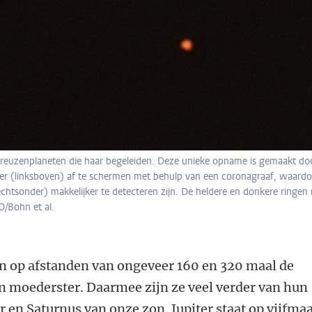
reuzenplaneten die haar begeleiden. Deze unieke opname is gemaakt do
ster (linksboven) af te schermen met behulp van een coronagraaf, waardo
htsonder) makkelijker te detecteren zijn. De heldere en donkere ringen
O/Bohn et al.
n op afstanden van ongeveer 160 en 320 maal de
 moederster. Daarmee zijn ze veel verder van hun
r en Saturnus van onze zon. Jupiter staat op vijfmaa