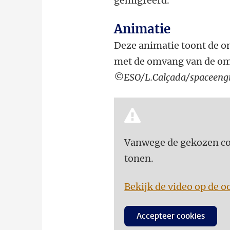
gemigreerd.
Animatie
Deze animatie toont de o
met de omvang van de om
©ESO/L.Calçada/spaceengi
Vanwege de gekozen coo
tonen.
Bekijk de video op de o
Accepteer cookies