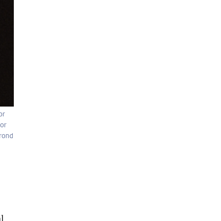
or
or
 rond
l