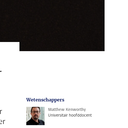
r
Wetenschappers
r
Matthew Kenworthy
Universitair hoofddocent
er