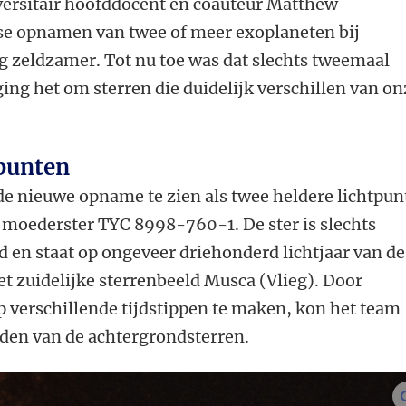
iversitair hoofddocent en coauteur Matthew
se opnamen van twee of meer exoplaneten bij
nog zeldzamer. Tot nu toe was dat slechts tweemaal
ging het om sterren die duidelijk verschillen van on
tpunten
de nieuwe opname te zien als twee heldere lichtpu
 moederster TYC 8998-760-1. De ster is slechts
d en staat op ongeveer driehonderd lichtjaar van de
het zuidelijke sterrenbeeld Musca (Vlieg). Door
 verschillende tijdstippen te maken, kon het team
den van de achtergrondsterren.