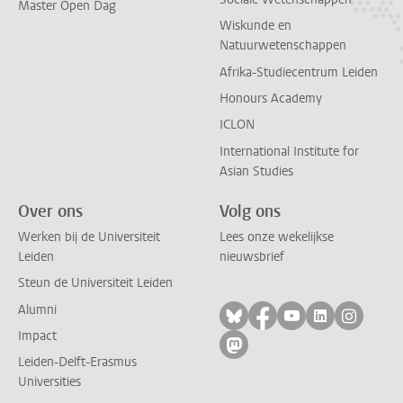
Master Open Dag
Wiskunde en
Natuurwetenschappen
Afrika-Studiecentrum Leiden
Honours Academy
ICLON
International Institute for
Asian Studies
Over ons
Volg ons
Werken bij de Universiteit
Lees onze wekelijkse
Leiden
nieuwsbrief
Steun de Universiteit Leiden
Alumni
Volg ons op bluesky
Volg ons op facebo
Volg ons op yo
Volg ons op
Volg on
Impact
Volg ons op mastodon
Leiden-Delft-Erasmus
Universities