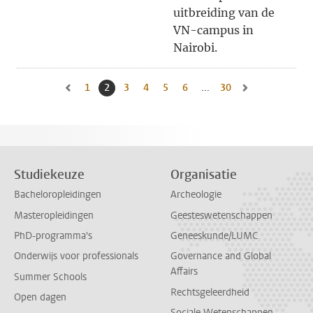
uitbreiding van de
VN-campus in
Nairobi.
1
Naar pagina
2
Huidige pagina, pagina
3
Naar pagina
4
Naar pagina
5
Naar pagina
6
Naar pagina
...
30
Naar laatste pagina
Naar vorige pagina, pagina 1
Naar volgende pa
Studiekeuze
Organisatie
Bacheloropleidingen
Archeologie
Masteropleidingen
Geesteswetenschappen
PhD-programma's
Geneeskunde/LUMC
Onderwijs voor professionals
Governance and Global
Affairs
Summer Schools
Rechtsgeleerdheid
Open dagen
Sociale Wetenschappen