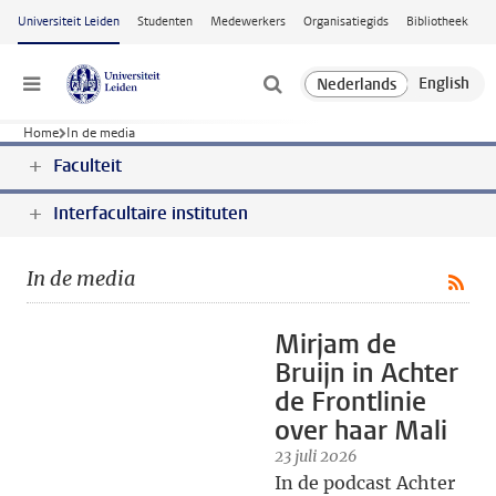
Ga naar hoofdinhoud
Universiteit Leiden
Studenten
Medewerkers
Organisatiegids
Bibliotheek
Menu
Home
In de media
Faculteit
Interfacultaire instituten
In de media
Mirjam de
Bruijn in Achter
de Frontlinie
over haar Mali
23 juli 2026
In de podcast Achter