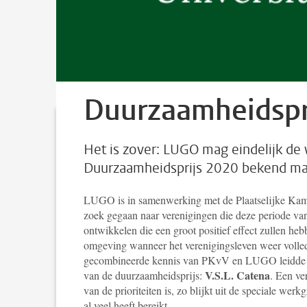
Duurzaamheidspr
Het is zover: LUGO mag eindelijk de
Duurzaamheidsprijs 2020 bekend m
LUGO is in samenwerking met de Plaatselijke Ka
zoek gegaan naar verenigingen die deze periode van
ontwikkelen die een groot positief effect zullen heb
omgeving wanneer het verenigingsleven weer voll
gecombineerde kennis van PKvV en LUGO leidde di
V.S.L. Catena
van de duurzaamheidsprijs:
. Een v
van de prioriteiten is, zo blijkt uit de speciale werk
al veel heeft bereikt.