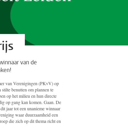
ijs
 winnaar van de
aken!
mer van Verenigingen (PKvV) op
 stilte benutten om plannen te
ben op het milieu en hun directe
edig op gang kan komen. Gaan. De
t jaar tot een unanieme winnaar
ereniging waar duurzaamheid een
groep die zich op dit thema richt en