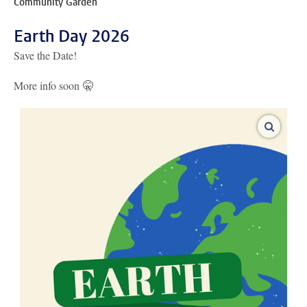
Community Garden
Earth Day 2026
Save the Date!
More info soon 🤫
vergroo