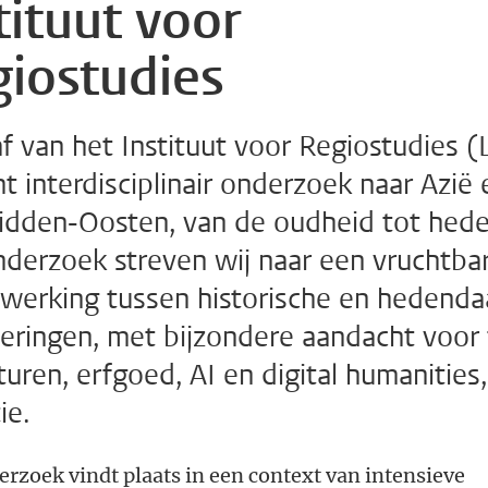
tituut voor
iostudies
f van het Instituut voor Regiostudies (
ht interdisciplinair onderzoek naar Azië 
idden-Oosten, van de oudheid tot hede
nderzoek streven wij naar een vruchtba
lwerking tussen historische en hedend
eringen, met bijzondere aandacht voor 
turen, erfgoed, AI en digital humanities
ie.
erzoek vindt plaats in een context van intensieve