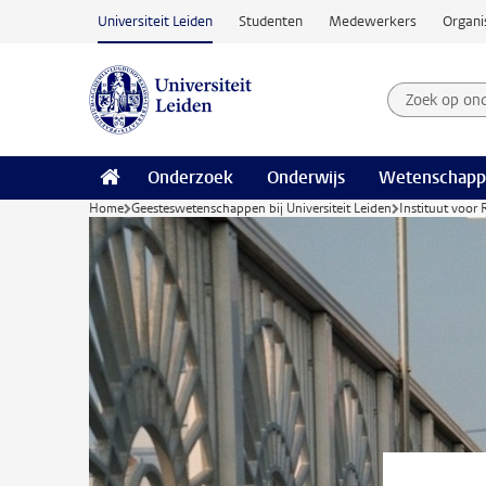
Ga naar hoofdinhoud
Universiteit Leiden
Studenten
Medewerkers
Organi
Zoek op on
Zoekterm
Onderzoek
Onderwijs
Wetenschapp
Home
Geesteswetenschappen bij Universiteit Leiden
Instituut voor 