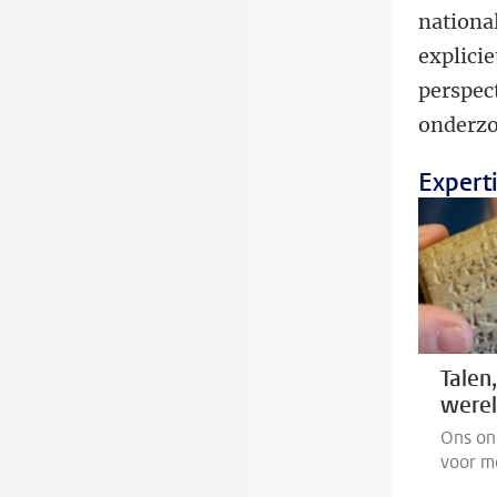
nationa
explici
perspec
onderzo
Experti
Talen
were
Ons on
voor m