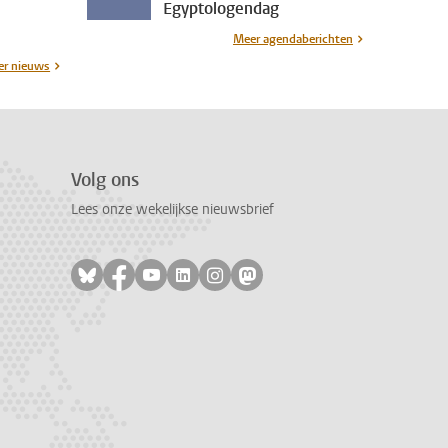
Egyptologendag
Meer agendaberichten
r nieuws
Volg ons
Lees onze wekelijkse nieuwsbrief
Volg ons op bluesky
Volg ons op facebook
Volg ons op youtube
Volg ons op linkedin
Volg ons op instagram
Volg ons op mastodon