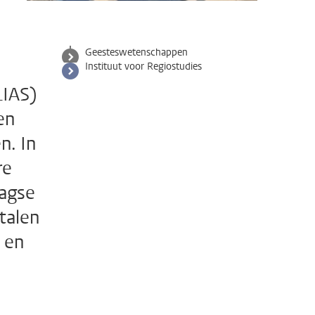
Geesteswetenschappen
Instituut voor Regiostudies
LIAS)
en
n. In
re
aagse
talen
, en