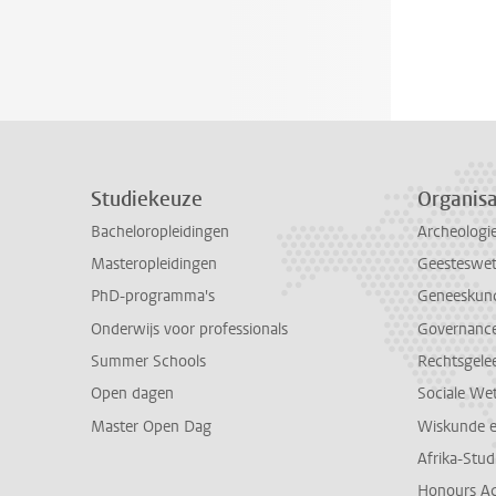
Studiekeuze
Organisa
Bacheloropleidingen
Archeologi
Masteropleidingen
Geesteswe
PhD-programma's
Geneeskun
Onderwijs voor professionals
Governance 
Summer Schools
Rechtsgele
Open dagen
Sociale We
Master Open Dag
Wiskunde 
Afrika-Stu
Honours A