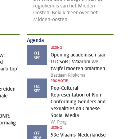
regiokennis van het Midden-
Oosten. Bekijk meer over het
Midden-oosten
Agenda
LEZING
01
Opening academisch jaar
uw:
SEP
LUCSoR | Waarom we
jd
twijfel moeten omarmen
artijtop’
Bastiaan Rijpkema
PROMOTIE
:
04
Pop-Cultural
ereiden
SEP
Representation of Non-
nale
Conforming Genders and
Sexualities on Chinese
Social Media
 BNR:
W. Peng
ormalig
LEZING
07
53e Vlaams-Nederlandse
NOV