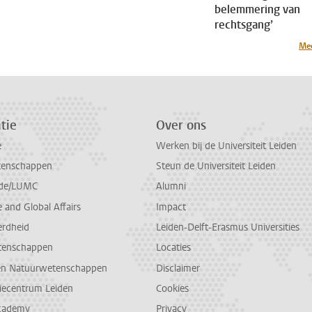
belemmering van
rechtsgang’
Mee
tie
Over ons
e
Werken bij de Universiteit Leiden
tenschappen
Steun de Universiteit Leiden
de/LUMC
Alumni
and Global Affairs
Impact
erdheid
Leiden-Delft-Erasmus Universities
tenschappen
Locaties
en Natuurwetenschappen
Disclaimer
diecentrum Leiden
Cookies
cademy
Privacy