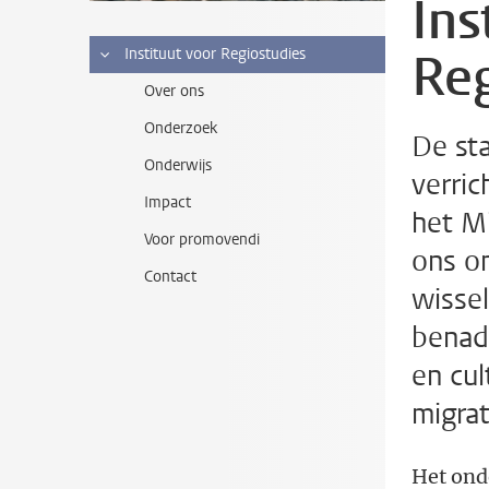
Ins
Reg
Instituut voor Regiostudies
Over ons
Onderzoek
De sta
Onderwijs
verric
Impact
het M
Voor promovendi
ons o
Contact
wisse
benad
en cul
migrat
Het ond