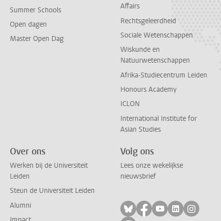
Affairs
Summer Schools
Rechtsgeleerdheid
Open dagen
Sociale Wetenschappen
Master Open Dag
Wiskunde en
Natuurwetenschappen
Afrika-Studiecentrum Leiden
Honours Academy
ICLON
International Institute for
Asian Studies
Over ons
Volg ons
Werken bij de Universiteit
Lees onze wekelijkse
Leiden
nieuwsbrief
Steun de Universiteit Leiden
Alumni
Volg ons op bluesky
Volg ons op facebo
Volg ons op yo
Volg ons op
Volg on
Impact