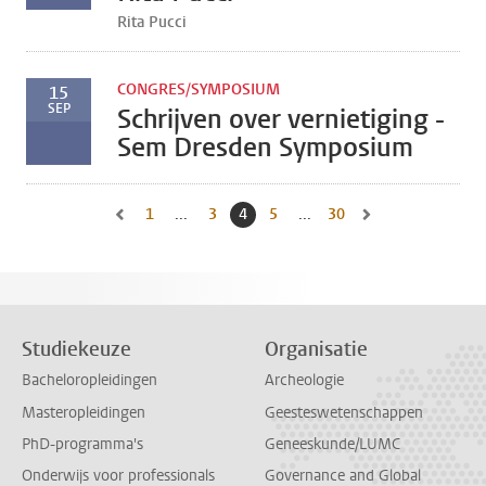
Rita Pucci
CONGRES/SYMPOSIUM
15
SEP
Schrijven over vernietiging -
Sem Dresden Symposium
1
Naar eerste pagina, pagina
...
3
Naar pagina
4
Huidige pagina, pagina
5
Naar pagina
...
30
Naar laatste pagina, 
Naar vorige pagina, pagina 3
Naar volgende pagin
Studiekeuze
Organisatie
Bacheloropleidingen
Archeologie
Masteropleidingen
Geesteswetenschappen
PhD-programma's
Geneeskunde/LUMC
Onderwijs voor professionals
Governance and Global