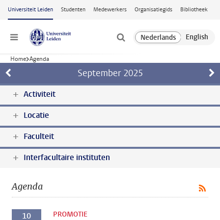
Ga naar hoofdinhoud
Universiteit Leiden
Studenten
Medewerkers
Organisatiegids
Bibliotheek
Menu
Home
Agenda
September
2025
Activiteit
Locatie
Faculteit
Interfacultaire instituten
Agenda
PROMOTIE
10