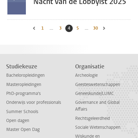
Nacht van de Lobbyist 2025
1
Naar eerste pagina, pagina
...
3
Naar pagina
4
Huidige pagina, pagina
5
Naar pagina
...
30
Naar laatste pagina, 
Naar vorige pagina, pagina 3
Naar volgende pagin
Studiekeuze
Organisatie
Bacheloropleidingen
Archeologie
Masteropleidingen
Geesteswetenschappen
PhD-programma's
Geneeskunde/LUMC
Onderwijs voor professionals
Governance and Global
Affairs
Summer Schools
Rechtsgeleerdheid
Open dagen
Sociale Wetenschappen
Master Open Dag
Wiskunde en