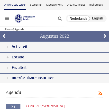
Ga naar hoofdinhoud
Universiteit Leiden
Studenten
Medewerkers
Organisatiegids
Bibliotheek
Menu
Home
Agenda
Augustus
2022
Activiteit
Locatie
Faculteit
Interfacultaire instituten
Agenda
CONGRES/SYMPOSIUM |
21