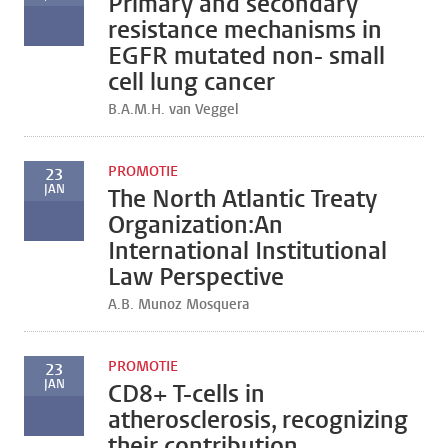
Primary and secondary
resistance mechanisms in
EGFR mutated non- small
cell lung cancer
B.A.M.H. van Veggel
PROMOTIE
23
JAN
The North Atlantic Treaty
Organization:An
International Institutional
Law Perspective
A.B. Munoz Mosquera
PROMOTIE
23
JAN
CD8+ T-cells in
atherosclerosis, recognizing
their contribution