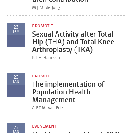
M.J.M. de Jong
PROMOTIE
23
JAN
Sexual Activity after Total
Hip (THA) and Total Knee
Arthroplasty (TKA)
R.T.E. Harmsen
PROMOTIE
23
JAN
The implementation of
Population Health
Management
A.F.T.M. van Ede
EVENEMENT
23
JAN