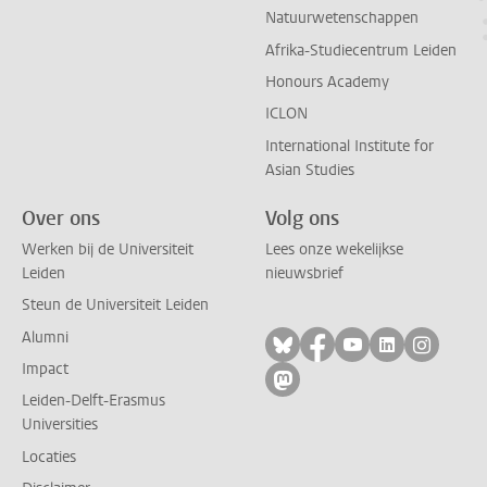
Natuurwetenschappen
Afrika-Studiecentrum Leiden
Honours Academy
ICLON
International Institute for
Asian Studies
Over ons
Volg ons
Werken bij de Universiteit
Lees onze wekelijkse
Leiden
nieuwsbrief
Steun de Universiteit Leiden
Alumni
Volg ons op bluesky
Volg ons op facebo
Volg ons op yo
Volg ons op
Volg on
Impact
Volg ons op mastodon
Leiden-Delft-Erasmus
Universities
Locaties