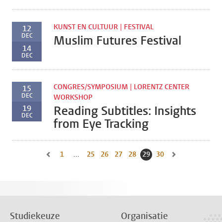
KUNST EN CULTUUR | FESTIVAL
12
DEC
Muslim Futures Festival
14
DEC
CONGRES/SYMPOSIUM | LORENTZ CENTER
15
DEC
WORKSHOP
19
Reading Subtitles: Insights
DEC
from Eye Tracking
1
Naar eerste pagina, pagina
...
25
Naar pagina
26
Naar pagina
27
Naar pagina
28
Naar pagina
29
Huidige pagina, pagina
30
Naar pagina
Naar vorige pagina, pagina 28
Naar volgende pa
Studiekeuze
Organisatie