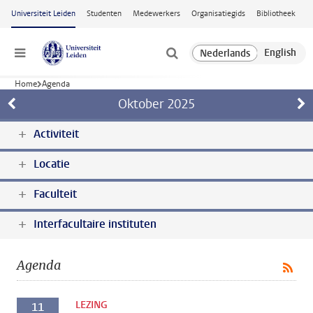
Ga naar hoofdinhoud
Universiteit Leiden
Studenten
Medewerkers
Organisatiegids
Bibliotheek
Menu
Home
Agenda
Oktober
2025
Activiteit
Locatie
Faculteit
Interfacultaire instituten
Agenda
LEZING
11