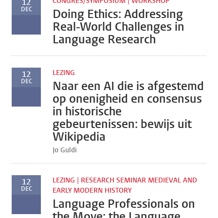
CONGRES/SYMPOSIUM | WORKSHOP
12
DEC
Doing Ethics: Addressing
Real-World Challenges in
Language Research
LEZING
12
DEC
Naar een AI die is afgestemd
op onenigheid en consensus
in historische
gebeurtenissen: bewijs uit
Wikipedia
Jo Guldi
LEZING | RESEARCH SEMINAR MEDIEVAL AND
12
DEC
EARLY MODERN HISTORY
Language Professionals on
the Move: the Language