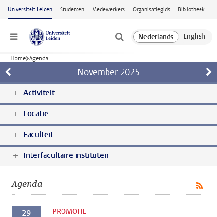
Ga naar hoofdinhoud
Universiteit Leiden
Studenten
Medewerkers
Organisatiegids
Bibliotheek
Menu
Home
Agenda
November
2025
Activiteit
Locatie
Faculteit
Interfacultaire instituten
Agenda
PROMOTIE
29