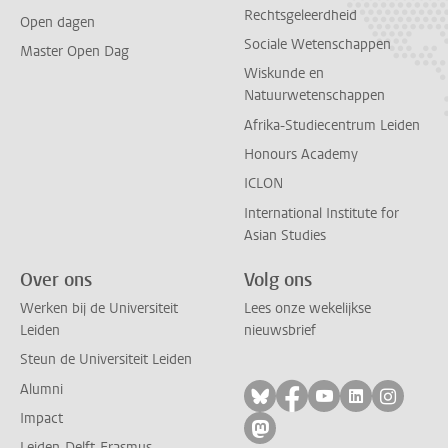
Rechtsgeleerdheid
Open dagen
Sociale Wetenschappen
Master Open Dag
Wiskunde en
Natuurwetenschappen
Afrika-Studiecentrum Leiden
Honours Academy
ICLON
International Institute for
Asian Studies
Over ons
Volg ons
Werken bij de Universiteit
Lees onze wekelijkse
Leiden
nieuwsbrief
Steun de Universiteit Leiden
Alumni
Volg ons op bluesky
Volg ons op facebo
Volg ons op yo
Volg ons op
Volg on
Impact
Volg ons op mastodon
Leiden-Delft-Erasmus