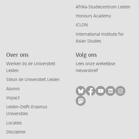
Afrika-Studiecentrum Leiden
Honours Academy
ICLON
International Institute for
Asian Studies
Over ons
Volg ons
Werken bij de Universiteit
Lees onze wekelijkse
Leiden
nieuwsbrief
Steun de Universiteit Leiden
Alumni
Volg ons op bluesky
Volg ons op facebo
Volg ons op yo
Volg ons op
Volg on
Impact
Volg ons op mastodon
Leiden-Delft-Erasmus
Universities
Locaties
Disclaimer