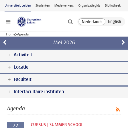
Ga naar hoofdinhoud
Universiteit Leiden
Studenten
Medewerkers
Organisatiegids
Bibliotheek
Menu
Home
Agenda
Mei
2026
Activiteit
Locatie
Faculteit
Interfacultaire instituten
Agenda
CURSUS | SUMMER SCHOOL
22