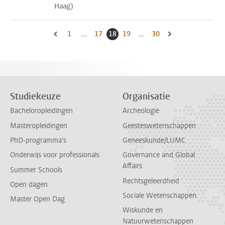
Haag)
1
Naar eerste pagina, pagina
...
17
Naar pagina
18
Huidige pagina, pagina
19
Naar pagina
...
30
Naar laatste pagina, 
Naar vorige pagina, pagina 17
Naar volgende pagin
Studiekeuze
Organisatie
Bacheloropleidingen
Archeologie
Masteropleidingen
Geesteswetenschappen
PhD-programma's
Geneeskunde/LUMC
Onderwijs voor professionals
Governance and Global
Affairs
Summer Schools
Rechtsgeleerdheid
Open dagen
Sociale Wetenschappen
Master Open Dag
Wiskunde en
Natuurwetenschappen