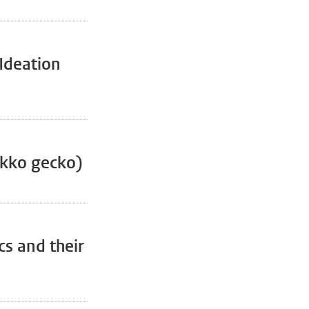
Ideation
ekko gecko)
ics and their