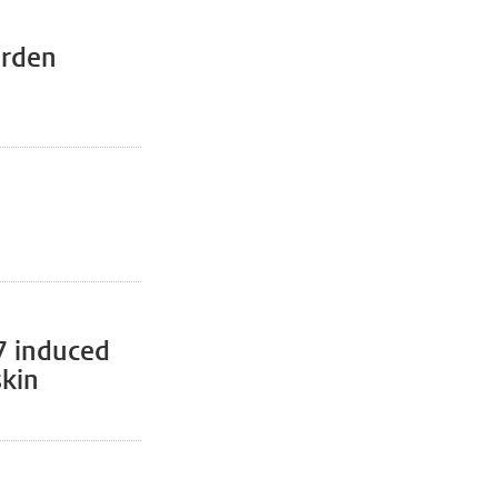
urden
 7 induced
skin