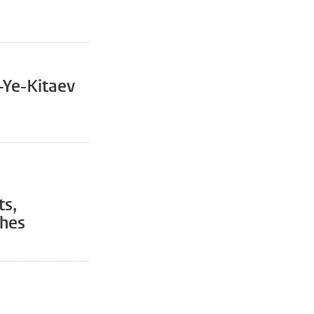
-Ye-Kitaev
ts,
ches