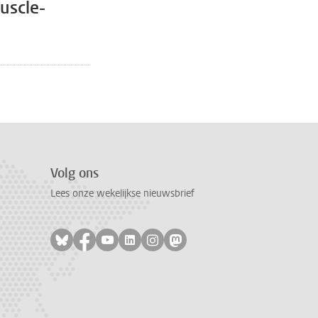
uscle-
 pagina
ina, pagina 2
Volg ons
Lees onze wekelijkse nieuwsbrief
Volg ons op bluesky
Volg ons op facebook
Volg ons op youtube
Volg ons op linkedin
Volg ons op instagram
Volg ons op mastodon