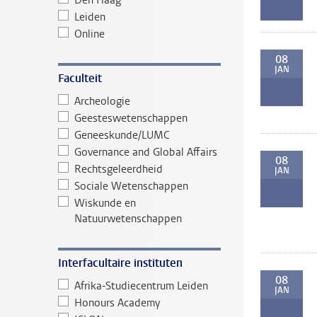
Den Haag
Leiden
Online
08
JAN
Faculteit
Archeologie
Geesteswetenschappen
Geneeskunde/LUMC
Governance and Global Affairs
08
Rechtsgeleerdheid
JAN
Sociale Wetenschappen
Wiskunde en
Natuurwetenschappen
Interfacultaire instituten
08
Afrika-Studiecentrum Leiden
JAN
Honours Academy