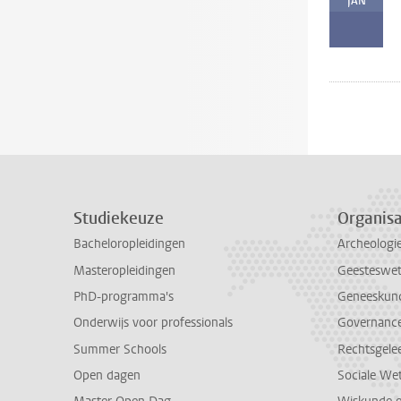
JAN
Studiekeuze
Organisa
Bacheloropleidingen
Archeologi
Masteropleidingen
Geesteswe
PhD-programma's
Geneeskun
Onderwijs voor professionals
Governance 
Summer Schools
Rechtsgele
Open dagen
Sociale We