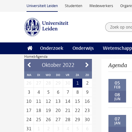
Ga naar hoofdinhoud
Universiteit Leiden
Studenten
Medewerkers
Organi
Zoek op on
Zoekterm
Onderzoek
Onderwijs
Wetenschapp
Home
Agenda
Oktober
2022
Agenda
MA
DI
WO
DO
VR
ZA
ZO
05
26
27
28
29
30
1
2
FEB
3
4
5
6
7
8
9
08
JUN
10
11
12
13
14
15
16
17
18
19
20
21
22
23
07
24
25
26
27
28
29
30
JAN
31
1
2
3
4
5
6