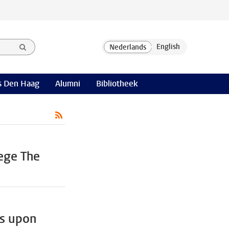
 Den Haag
Alumni
Bibliotheek
lege The
s upon