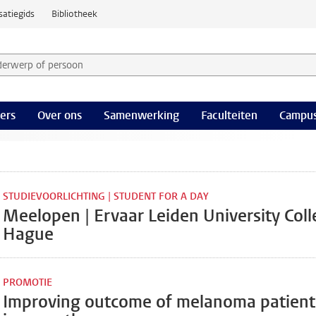
satiegids
Bibliotheek
derwerp of persoon en selecteer categorie
ers
Over ons
Samenwerking
Faculteiten
Campus
STUDIEVOORLICHTING | STUDENT FOR A DAY
Meelopen | Ervaar Leiden University Col
Hague
PROMOTIE
Improving outcome of melanoma patient