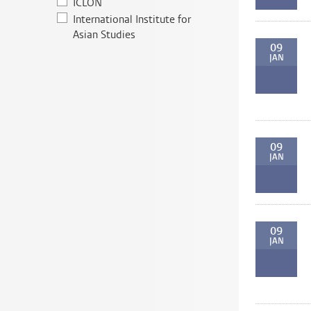
ICLON
International Institute for
Asian Studies
09
JAN
09
JAN
09
JAN