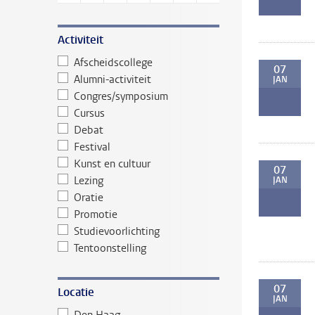
Activiteit
Afscheidscollege
07
Alumni-activiteit
JAN
Congres/symposium
Cursus
Debat
Festival
Kunst en cultuur
07
Lezing
JAN
Oratie
Promotie
Studievoorlichting
Tentoonstelling
07
Locatie
JAN