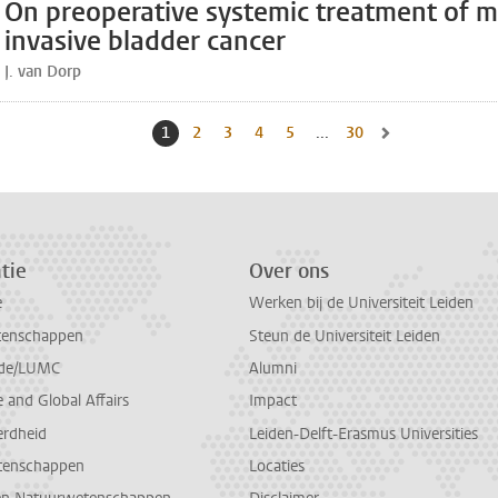
On preoperative systemic treatment of m
invasive bladder cancer
J. van Dorp
1
Huidige pagina, pagina
2
Naar pagina
3
Naar pagina
4
Naar pagina
5
Naar pagina
...
30
Naar laatste pagina,
Naar volgende pag
tie
Over ons
e
Werken bij de Universiteit Leiden
tenschappen
Steun de Universiteit Leiden
de/LUMC
Alumni
and Global Affairs
Impact
erdheid
Leiden-Delft-Erasmus Universities
tenschappen
Locaties