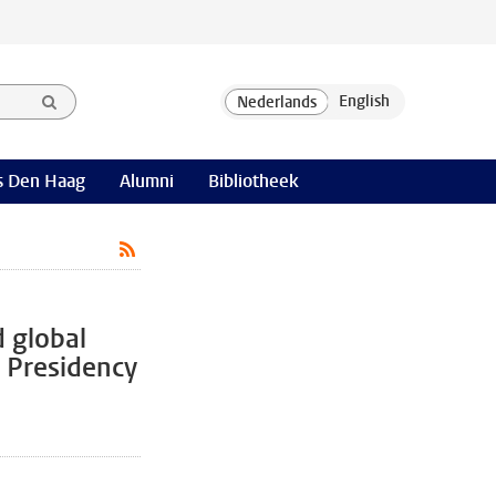
 Den Haag
Alumni
Bibliotheek
d global
l Presidency