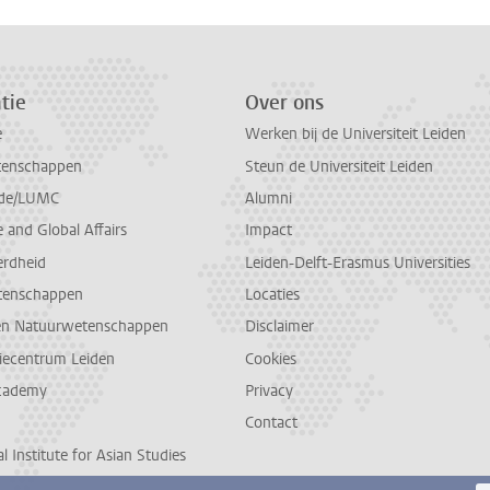
tie
Over ons
e
Werken bij de Universiteit Leiden
tenschappen
Steun de Universiteit Leiden
de/LUMC
Alumni
and Global Affairs
Impact
erdheid
Leiden-Delft-Erasmus Universities
tenschappen
Locaties
en Natuurwetenschappen
Disclaimer
diecentrum Leiden
Cookies
cademy
Privacy
Contact
l Institute for Asian Studies