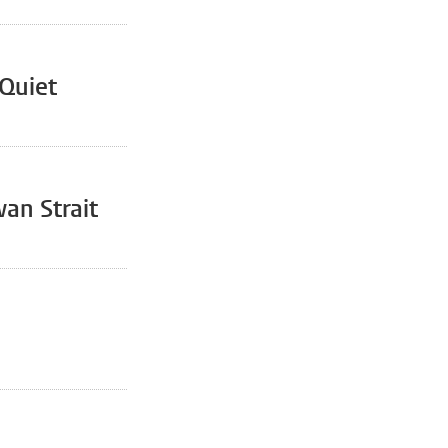
Quiet
wan Strait
a, pagina
pagina, pagina 5