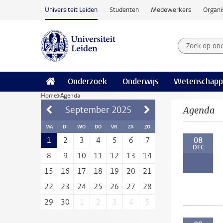
Ga naar hoofdinhoud
Universiteit Leiden
Studenten
Medewerkers
Organi
Zoek op on
Zoekterm
Onderzoek
Onderwijs
Wetenschapp
Home
Agenda
September
2025
Agenda
MA
DI
WO
DO
VR
ZA
ZO
08
1
2
3
4
5
6
7
DEC
8
9
10
11
12
13
14
15
16
17
18
19
20
21
22
23
24
25
26
27
28
29
30
1
2
3
4
5