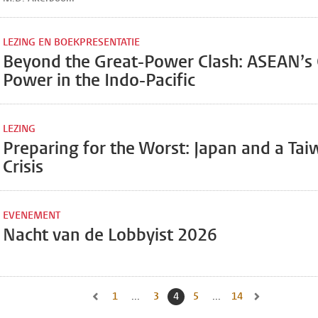
LEZING EN BOEKPRESENTATIE
Beyond the Great-Power Clash: ASEAN’s 
Power in the Indo-Pacific
LEZING
Preparing for the Worst: Japan and a Tai
Crisis
EVENEMENT
Nacht van de Lobbyist 2026
1
Naar eerste pagina, pagina
...
3
Naar pagina
4
Huidige pagina, pagina
5
Naar pagina
...
14
Naar laatste pagin
Naar vorige pagina, pagina 3
Naar volgende 