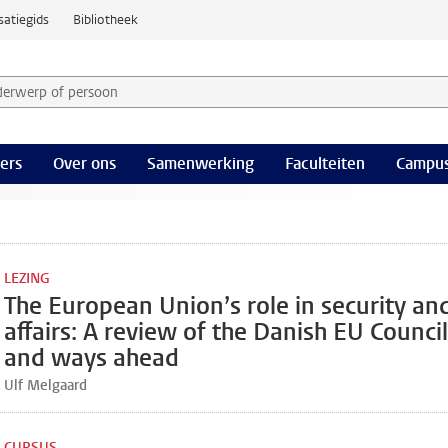
satiegids
Bibliotheek
derwerp of persoon en selecteer categorie
ers
Over ons
Samenwerking
Faculteiten
Campus
LEZING
The European Union’s role in security an
affairs: A review of the Danish EU Counci
and ways ahead
Ulf Melgaard
CURSUS