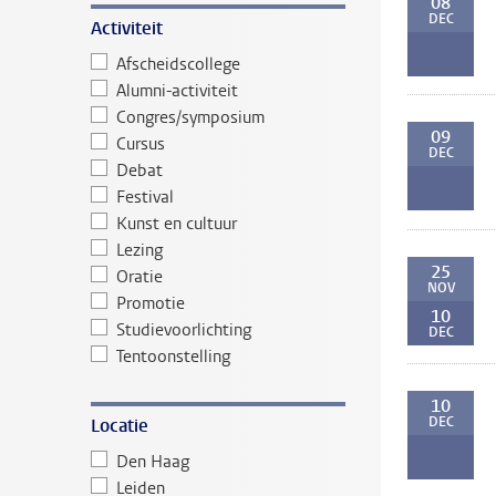
08
DEC
Activiteit
Afscheidscollege
Alumni-activiteit
Congres/symposium
09
Cursus
DEC
Debat
Festival
Kunst en cultuur
Lezing
25
Oratie
NOV
Promotie
10
Studievoorlichting
DEC
Tentoonstelling
10
DEC
Locatie
Den Haag
Leiden