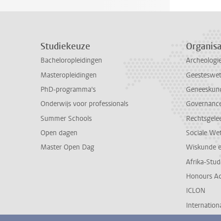
Studiekeuze
Organisa
Bacheloropleidingen
Archeologi
Masteropleidingen
Geesteswe
PhD-programma's
Geneeskun
Onderwijs voor professionals
Governance 
Summer Schools
Rechtsgele
Open dagen
Sociale We
Master Open Dag
Wiskunde 
Afrika-Stu
Honours A
ICLON
Internationa