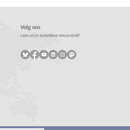
Volg ons
Lees onze wekelijkse nieuwsbrief
Volg ons op bluesky
Volg ons op facebook
Volg ons op youtube
Volg ons op linkedin
Volg ons op instagram
Volg ons op mastodon