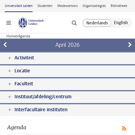
Ga naar hoofdinhoud
Universiteit Leiden
Studenten
Medewerkers
Organisatiegids
Bibliotheek
Menu
Home
Agenda
April
2026
Activiteit
Locatie
Faculteit
Instituut/afdeling/centrum
Interfacultaire instituten
Agenda