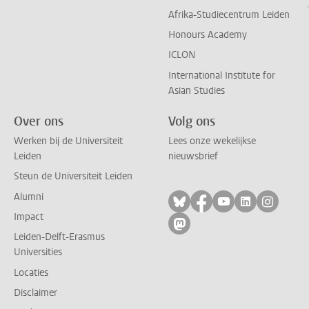
Afrika-Studiecentrum Leiden
Honours Academy
ICLON
International Institute for
Asian Studies
Over ons
Volg ons
Werken bij de Universiteit
Lees onze wekelijkse
Leiden
nieuwsbrief
Steun de Universiteit Leiden
Alumni
Volg ons op bluesky
Volg ons op facebo
Volg ons op yo
Volg ons op
Volg on
Impact
Volg ons op mastodon
Leiden-Delft-Erasmus
Universities
Locaties
Disclaimer