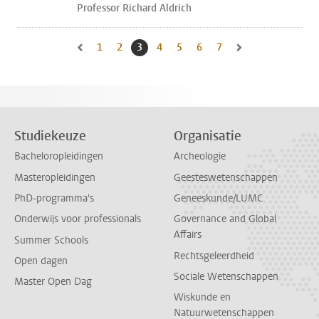
Professor Richard Aldrich
1
Naar pagina
2
Naar pagina
3
Huidige pagina, pagina
4
Naar pagina
5
Naar pagina
6
Naar pagina
7
Naar pagina
Naar vorige pagina, pagina 2
Naar volgende pagin
Studiekeuze
Organisatie
Bacheloropleidingen
Archeologie
Masteropleidingen
Geesteswetenschappen
PhD-programma's
Geneeskunde/LUMC
Onderwijs voor professionals
Governance and Global
Affairs
Summer Schools
Rechtsgeleerdheid
Open dagen
Sociale Wetenschappen
Master Open Dag
Wiskunde en
Natuurwetenschappen