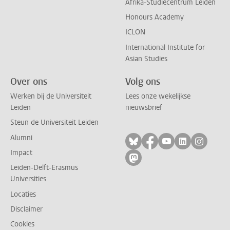
Afrika-Studiecentrum Leiden
Honours Academy
ICLON
International Institute for
Asian Studies
Over ons
Volg ons
Werken bij de Universiteit
Lees onze wekelijkse
Leiden
nieuwsbrief
Steun de Universiteit Leiden
Alumni
Volg ons op bluesky
Volg ons op facebo
Volg ons op yo
Volg ons op
Volg on
Impact
Volg ons op mastodon
Leiden-Delft-Erasmus
Universities
Locaties
Disclaimer
Cookies