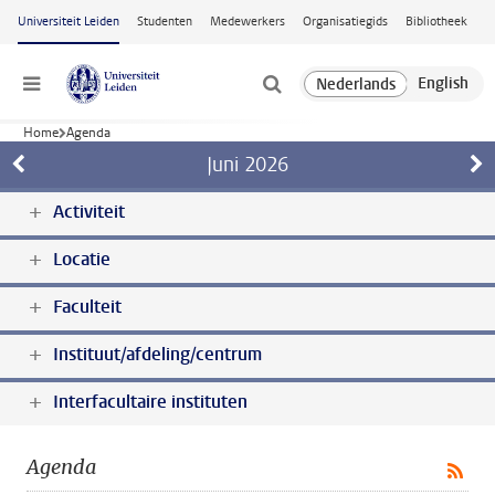
Ga naar hoofdinhoud
Universiteit Leiden
Studenten
Medewerkers
Organisatiegids
Bibliotheek
Menu
Home
Agenda
Juni
2026
Activiteit
Locatie
Faculteit
Instituut/afdeling/centrum
Interfacultaire instituten
Agenda