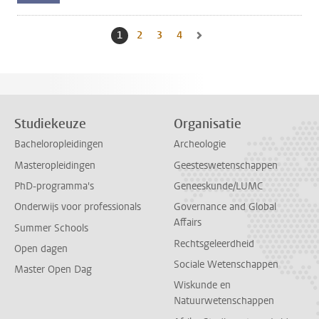
1
Huidige pagina, pagina
2
Naar pagina
3
Naar pagina
4
Naar pagina
Naar volgende pagina, pagina 2
Studiekeuze
Organisatie
Bacheloropleidingen
Archeologie
Masteropleidingen
Geesteswetenschappen
PhD-programma's
Geneeskunde/LUMC
Onderwijs voor professionals
Governance and Global
Affairs
Summer Schools
Rechtsgeleerdheid
Open dagen
Sociale Wetenschappen
Master Open Dag
Wiskunde en
Natuurwetenschappen