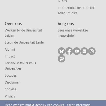
ICLON
International Institute for
Asian Studies
Over ons
Volg ons
Werken bij de Universiteit
Lees onze wekelijkse
Leiden
nieuwsbrief
Steun de Universiteit Leiden
Alumni
Volg ons op bluesky
Volg ons op facebo
Volg ons op yo
Volg ons op
Volg on
Impact
Volg ons op mastodon
Leiden-Delft-Erasmus
Universities
Locaties
Disclaimer
Cookies
Privacy
Contact
Deze website maakt gebruik van cookies.
Meer informatie.