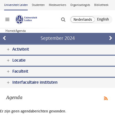
Ga naar hoofdinhoud
Universiteit Leiden
Studenten
Medewerkers
Organisatiegids
Bibliotheek
Menu
Home
Agenda
September
2024
Activiteit
Locatie
Faculteit
Interfacultaire instituten
Agenda
Er zijn geen agendaberichten gevonden.