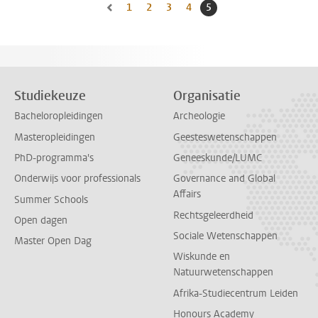
1
Naar pagina
2
Naar pagina
3
Naar pagina
4
Naar pagina
5
Huidige pagina, pagina
Naar vorige pagina, pagina 4
Studiekeuze
Organisatie
Bacheloropleidingen
Archeologie
Masteropleidingen
Geesteswetenschappen
PhD-programma's
Geneeskunde/LUMC
Onderwijs voor professionals
Governance and Global
Affairs
Summer Schools
Rechtsgeleerdheid
Open dagen
Sociale Wetenschappen
Master Open Dag
Wiskunde en
Natuurwetenschappen
Afrika-Studiecentrum Leiden
Honours Academy