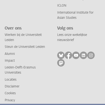
ICLON
International Institute for
Asian Studies
Over ons
Volg ons
Werken bij de Universiteit
Lees onze wekelijkse
Leiden
nieuwsbrief
Steun de Universiteit Leiden
Alumni
Volg ons op bluesky
Volg ons op facebo
Volg ons op yo
Volg ons op
Volg on
Impact
Volg ons op mastodon
Leiden-Delft-Erasmus
Universities
Locaties
Disclaimer
Cookies
Privacy