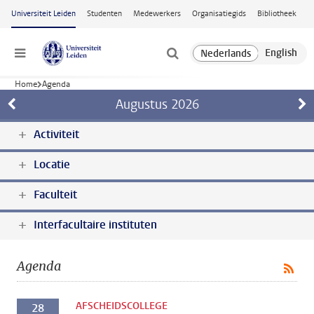
Ga naar hoofdinhoud
Universiteit Leiden
Studenten
Medewerkers
Organisatiegids
Bibliotheek
Menu
Home
Agenda
Augustus
2026
Activiteit
Locatie
Faculteit
Interfacultaire instituten
Agenda
AFSCHEIDSCOLLEGE
28