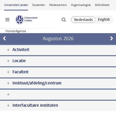
Ga naar hoofdinhoud
Universiteit Leiden
Studenten
Medewerkers
Organisatiegids
Bibliotheek
Menu
Home
Agenda
Augustus
2026
Activiteit
Locatie
Faculteit
Instituut/afdeling/centrum
Interfacultaire instituten