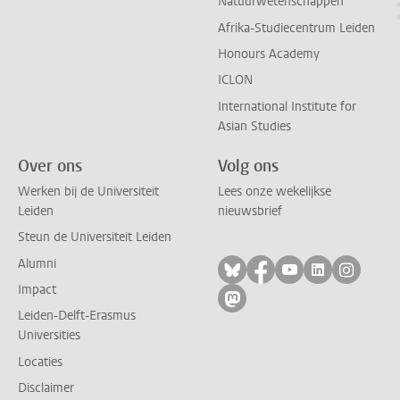
Natuurwetenschappen
Afrika-Studiecentrum Leiden
Honours Academy
ICLON
International Institute for
Asian Studies
Over ons
Volg ons
Werken bij de Universiteit
Lees onze wekelijkse
Leiden
nieuwsbrief
Steun de Universiteit Leiden
Alumni
Volg ons op bluesky
Volg ons op facebo
Volg ons op yo
Volg ons op
Volg on
Impact
Volg ons op mastodon
Leiden-Delft-Erasmus
Universities
Locaties
Disclaimer