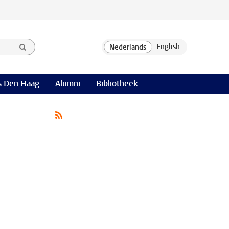
 Den Haag
Alumni
Bibliotheek