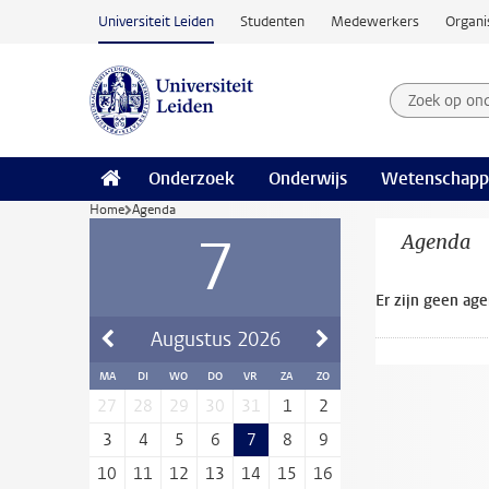
Ga naar hoofdinhoud
Universiteit Leiden
Studenten
Medewerkers
Organi
Zoek op on
Zoekterm
Onderzoek
Onderwijs
Wetenschapp
Home
Agenda
7
Agenda
Er zijn geen ag
Augustus
2026
MA
DI
WO
DO
VR
ZA
ZO
27
28
29
30
31
1
2
3
4
5
6
7
8
9
10
11
12
13
14
15
16