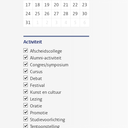
17
18
19
20
21
22
23
24
25
26
27
28
29
30
31
1
2
3
4
5
6
Activiteit
Afscheidscollege
Alumni-activiteit
Congres/symposium
Cursus
Debat
Festival
Kunst en cultuur
Lezing
Oratie
Promotie
Studievoorlichting
Tentoonstelling