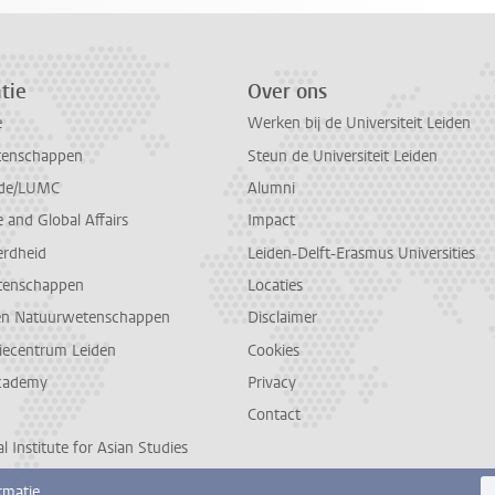
tie
Over ons
e
Werken bij de Universiteit Leiden
tenschappen
Steun de Universiteit Leiden
de/LUMC
Alumni
and Global Affairs
Impact
erdheid
Leiden-Delft-Erasmus Universities
tenschappen
Locaties
en Natuurwetenschappen
Disclaimer
diecentrum Leiden
Cookies
cademy
Privacy
Contact
l Institute for Asian Studies
rmatie.