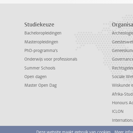
Studiekeuze
Organisa
Bacheloropleidingen
Archeologi
Masteropleidingen
Geesteswe
PhD-programma's
Geneeskun
Onderwijs voor professionals
Governance 
Summer Schools
Rechtsgele
Open dagen
Sociale We
Master Open Dag
Wiskunde 
Afrika-Stu
Honours A
ICLON
Internationa
Deze website maakt gebruik van cookies.
Meer info