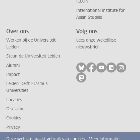
ICLON
International Institute for
Asian Studies
Over ons
Volg ons
Werken bij de Universiteit
Lees onze wekelijkse
Leiden
nieuwsbrief
Steun de Universiteit Leiden
Alumni
Volg ons op bluesky
Volg ons op facebo
Volg ons op yo
Volg ons op
Volg on
Impact
Volg ons op mastodon
Leiden-Delft-Erasmus
Universities
Locaties
Disclaimer
Cookies
Privacy
Contact
Deze website maakt gebruik van cookies.
Meer informatie.