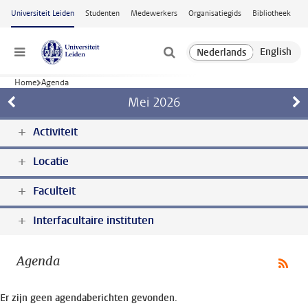
Ga naar hoofdinhoud
Universiteit Leiden
Studenten
Medewerkers
Organisatiegids
Bibliotheek
Menu
Home
Agenda
Mei
2026
Activiteit
Locatie
Faculteit
Interfacultaire instituten
Agenda
Er zijn geen agendaberichten gevonden.