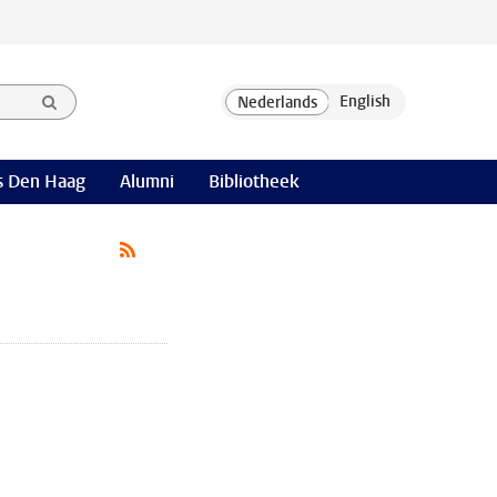
 Den Haag
Alumni
Bibliotheek