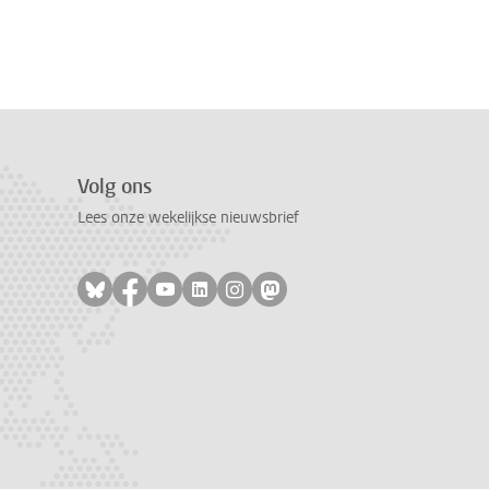
Volg ons
Lees onze wekelijkse nieuwsbrief
Volg ons op bluesky
Volg ons op facebook
Volg ons op youtube
Volg ons op linkedin
Volg ons op instagram
Volg ons op mastodon