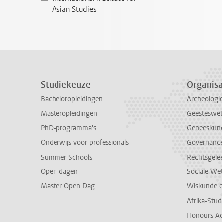
Asian Studies
Studiekeuze
Organisa
Bacheloropleidingen
Archeologi
Masteropleidingen
Geesteswe
PhD-programma's
Geneeskun
Onderwijs voor professionals
Governance 
Summer Schools
Rechtsgele
Open dagen
Sociale We
Master Open Dag
Wiskunde 
Afrika-Stu
Honours A