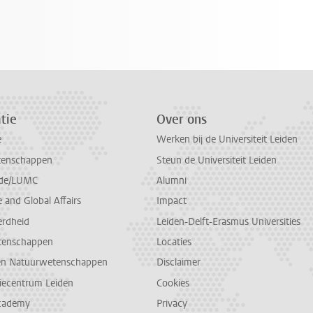
tie
Over ons
e
Werken bij de Universiteit Leiden
tenschappen
Steun de Universiteit Leiden
de/LUMC
Alumni
and Global Affairs
Impact
erdheid
Leiden-Delft-Erasmus Universities
tenschappen
Locaties
en Natuurwetenschappen
Disclaimer
diecentrum Leiden
Cookies
cademy
Privacy