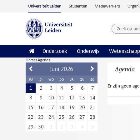
Ga naar hoofdinhoud
Universiteit Leiden
Studenten
Medewerkers
Organi
Zoek op on
Zoekterm
Onderzoek
Onderwijs
Wetenschapp
Home
Agenda
Juni
2026
Agenda
MA
DI
WO
DO
VR
ZA
ZO
Er zijn geen ag
1
2
3
4
5
6
7
8
9
10
11
12
13
14
15
16
17
18
19
20
21
22
23
24
25
26
27
28
29
30
1
2
3
4
5