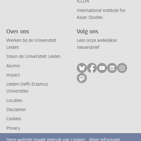
ICLON
International Institute for
Asian Studies
Over ons
Volg ons
Werken bij de Universiteit
Lees onze wekelijkse
Leiden
nieuwsbrief
Steun de Universiteit Leiden
Alumni
Volg ons op bluesky
Volg ons op facebo
Volg ons op yo
Volg ons op
Volg on
Impact
Volg ons op mastodon
Leiden-Delft-Erasmus
Universities
Locaties
Disclaimer
Cookies
Privacy
Contact
Deze website maakt gebruik van cookies.
Meer informatie.