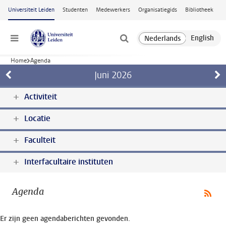
Ga naar hoofdinhoud
Universiteit Leiden
Studenten
Medewerkers
Organisatiegids
Bibliotheek
Menu
Home
Agenda
Juni
2026
Activiteit
Locatie
Faculteit
Interfacultaire instituten
Agenda
Er zijn geen agendaberichten gevonden.