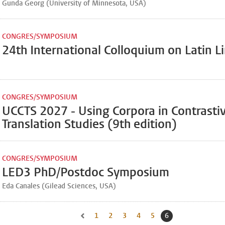
Gunda Georg (University of Minnesota, USA)
CONGRES/SYMPOSIUM
24th International Colloquium on Latin Li
CONGRES/SYMPOSIUM
UCCTS 2027 - Using Corpora in Contrasti
Translation Studies (9th edition)
CONGRES/SYMPOSIUM
LED3 PhD/Postdoc Symposium
Eda Canales (Gilead Sciences, USA)
1
Naar pagina
2
Naar pagina
3
Naar pagina
4
Naar pagina
5
Naar pagina
6
Huidige pagina, p
Naar vorige pagina, pagina 5