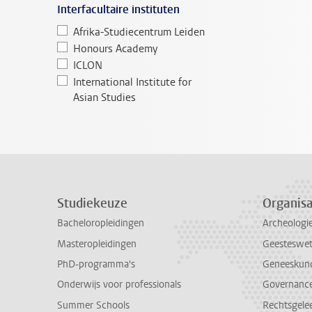
Interfacultaire instituten
Afrika-Studiecentrum Leiden
Honours Academy
ICLON
International Institute for
Asian Studies
Studiekeuze
Organisa
Bacheloropleidingen
Archeologi
Masteropleidingen
Geesteswe
PhD-programma's
Geneeskun
Onderwijs voor professionals
Governance 
Summer Schools
Rechtsgele