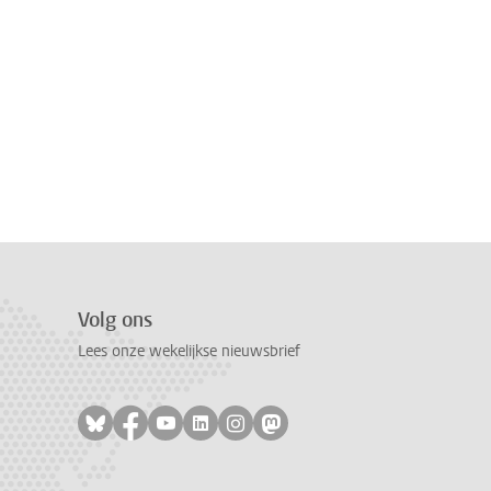
Volg ons
Lees onze wekelijkse nieuwsbrief
Volg ons op bluesky
Volg ons op facebook
Volg ons op youtube
Volg ons op linkedin
Volg ons op instagram
Volg ons op mastodon