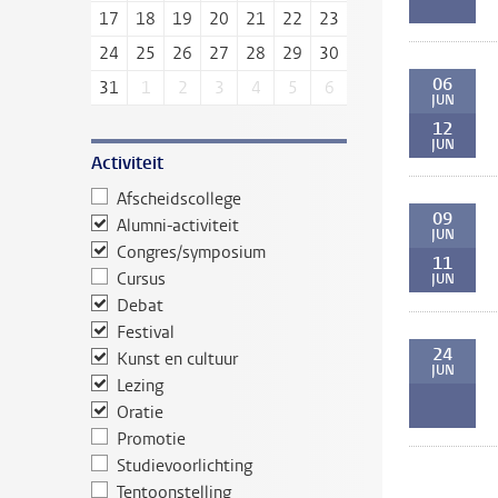
17
18
19
20
21
22
23
24
25
26
27
28
29
30
06
31
1
2
3
4
5
6
JUN
12
JUN
Activiteit
Afscheidscollege
09
Alumni-activiteit
JUN
Congres/symposium
11
Cursus
JUN
Debat
Festival
24
Kunst en cultuur
JUN
Lezing
Oratie
Promotie
Studievoorlichting
Tentoonstelling