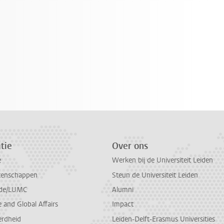
tie
Over ons
e
Werken bij de Universiteit Leiden
tenschappen
Steun de Universiteit Leiden
de/LUMC
Alumni
and Global Affairs
Impact
erdheid
Leiden-Delft-Erasmus Universities