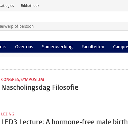
satiegids
Bibliotheek
derwerp of persoon en selecteer categorie
ers
Over ons
Samenwerking
Faculteiten
Campus
CONGRES/SYMPOSIUM
Nascholingsdag Filosofie
LEZING
LED3 Lecture: A hormone-free male birth 