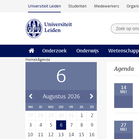
Ga naar hoofdinhoud
Universiteit Leiden
Studenten
Medewerkers
Organi
Zoek op on
Zoekterm
Onderzoek
Onderwijs
Wetenschapp
Home
Agenda
6
Agenda
14
MEI
Augustus
2026
MA
DI
WO
DO
VR
ZA
ZO
27
28
29
30
31
1
2
27
3
4
5
6
7
8
9
MEI
10
11
12
13
14
15
16