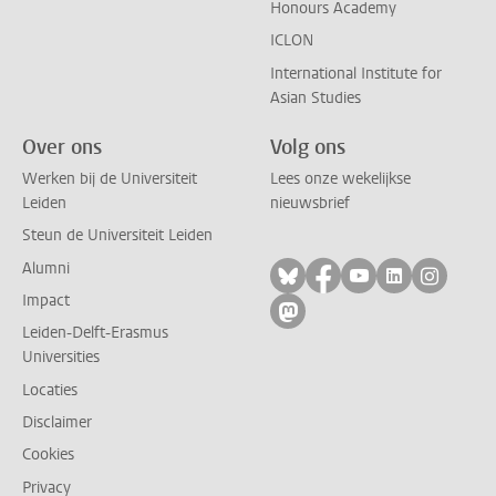
Honours Academy
ICLON
International Institute for
Asian Studies
Over ons
Volg ons
Werken bij de Universiteit
Lees onze wekelijkse
Leiden
nieuwsbrief
Steun de Universiteit Leiden
Alumni
Volg ons op bluesky
Volg ons op facebo
Volg ons op yo
Volg ons op
Volg on
Impact
Volg ons op mastodon
Leiden-Delft-Erasmus
Universities
Locaties
Disclaimer
Cookies
Privacy