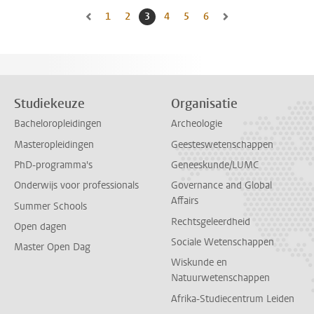
1
Naar pagina
2
Naar pagina
3
Huidige pagina, pagina
4
Naar pagina
5
Naar pagina
6
Naar pagina
Naar vorige pagina, pagina 2
Naar volgende pagina, 
Studiekeuze
Organisatie
Bacheloropleidingen
Archeologie
Masteropleidingen
Geesteswetenschappen
PhD-programma's
Geneeskunde/LUMC
Onderwijs voor professionals
Governance and Global
Affairs
Summer Schools
Rechtsgeleerdheid
Open dagen
Sociale Wetenschappen
Master Open Dag
Wiskunde en
Natuurwetenschappen
Afrika-Studiecentrum Leiden