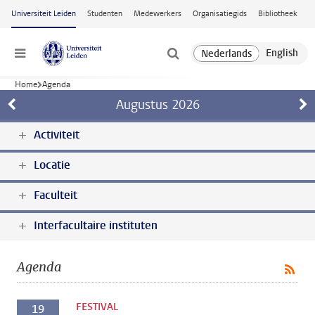
Ga naar hoofdinhoud
Universiteit Leiden
Studenten
Medewerkers
Organisatiegids
Bibliotheek
Menu
Home
Agenda
Augustus
2026
Activiteit
Locatie
Faculteit
Interfacultaire instituten
Agenda
FESTIVAL
19