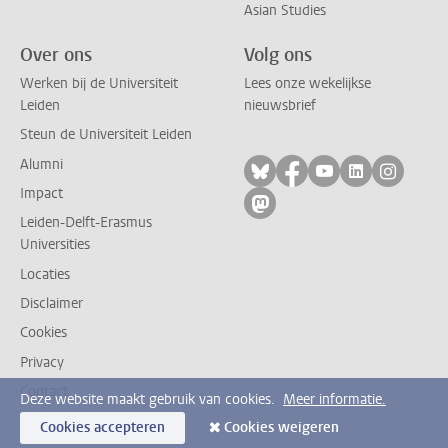
Asian Studies
Over ons
Volg ons
Werken bij de Universiteit
Lees onze wekelijkse
Leiden
nieuwsbrief
Steun de Universiteit Leiden
Alumni
Volg ons op bluesky
Volg ons op facebo
Volg ons op yo
Volg ons op
Volg on
Impact
Volg ons op mastodon
Leiden-Delft-Erasmus
Universities
Locaties
Disclaimer
Cookies
Privacy
Contact
Deze website maakt gebruik van cookies.
Meer informatie.
Cookies accepteren
Cookies weigeren