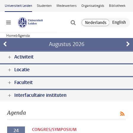
Ga naar hoofdinhoud
Universiteit Leiden
Studenten
Medewerkers
Organisatiegids
Bibliotheek
Menu
Home
Agenda
Augustus
2026
Activiteit
Locatie
Faculteit
Interfacultaire instituten
Agenda
CONGRES/SYMPOSIUM
24