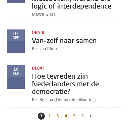
logic of interdependence
Martin Giera
ORATIE
07
SEP
Van-zelf naar samen
Bas van Rhijn
DEBAT
10
SEP
Hoe tevreden zijn
Nederlanders met de
democratie?
Bas Bijlsma (Democratie Monitor)
1
Huidige pagina, pagina
2
Naar pagina
3
Naar pagina
4
Naar pagina
5
Naar pagina
6
Naar pagina
Naar volgende pagina, pag