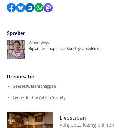
Delen op Facebook
Delen via Bluesky
Delen op LinkedIn
Delen via WhatsApp
Delen via Mastodon
Spreker
Wonu Veys
Bijzonder hoogleraar Kunstgeschiedenis
Organisatie
Geesteswetenschappen
Centre for the Arts in Society
Livestream
Volg deze lezing online ›