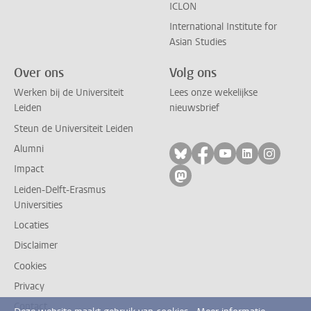
ICLON
International Institute for
Asian Studies
Over ons
Volg ons
Werken bij de Universiteit
Lees onze wekelijkse
Leiden
nieuwsbrief
Steun de Universiteit Leiden
Alumni
Volg ons op bluesky
Volg ons op facebo
Volg ons op yo
Volg ons op
Volg on
Impact
Volg ons op mastodon
Leiden-Delft-Erasmus
Universities
Locaties
Disclaimer
Cookies
Privacy
Contact