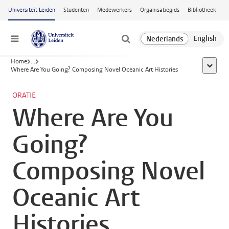
Ga naar hoofdinhoud
Universiteit Leiden
Studenten
Medewerkers
Organisatiegids
Bibliotheek
Menu
Home
...
toon all
Where Are You Going? Composing Novel Oceanic Art Histories
ORATIE
Where Are You
Going?
Composing Novel
Oceanic Art
Histories